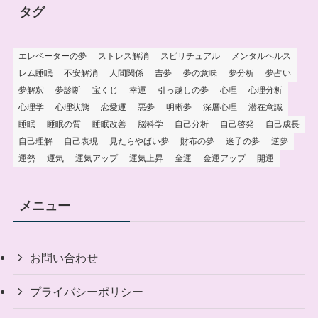
タグ
エレベーターの夢
ストレス解消
スピリチュアル
メンタルヘルス
レム睡眠
不安解消
人間関係
吉夢
夢の意味
夢分析
夢占い
夢解釈
夢診断
宝くじ
幸運
引っ越しの夢
心理
心理分析
心理学
心理状態
恋愛運
悪夢
明晰夢
深層心理
潜在意識
睡眠
睡眠の質
睡眠改善
脳科学
自己分析
自己啓発
自己成長
自己理解
自己表現
見たらやばい夢
財布の夢
迷子の夢
逆夢
運勢
運気
運気アップ
運気上昇
金運
金運アップ
開運
メニュー
お問い合わせ
プライバシーポリシー