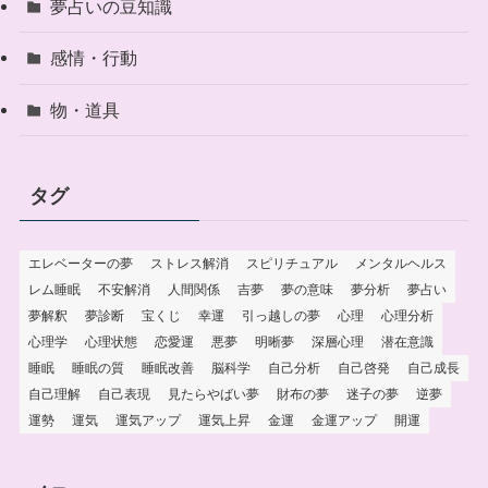
夢占いの豆知識
感情・行動
物・道具
タグ
エレベーターの夢
ストレス解消
スピリチュアル
メンタルヘルス
レム睡眠
不安解消
人間関係
吉夢
夢の意味
夢分析
夢占い
夢解釈
夢診断
宝くじ
幸運
引っ越しの夢
心理
心理分析
心理学
心理状態
恋愛運
悪夢
明晰夢
深層心理
潜在意識
睡眠
睡眠の質
睡眠改善
脳科学
自己分析
自己啓発
自己成長
自己理解
自己表現
見たらやばい夢
財布の夢
迷子の夢
逆夢
運勢
運気
運気アップ
運気上昇
金運
金運アップ
開運