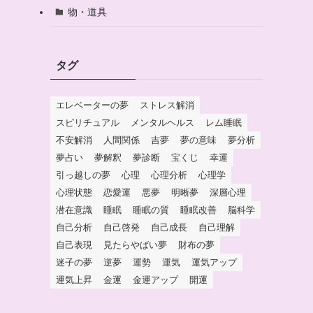
物・道具
タグ
エレベーターの夢
ストレス解消
スピリチュアル
メンタルヘルス
レム睡眠
不安解消
人間関係
吉夢
夢の意味
夢分析
夢占い
夢解釈
夢診断
宝くじ
幸運
引っ越しの夢
心理
心理分析
心理学
心理状態
恋愛運
悪夢
明晰夢
深層心理
潜在意識
睡眠
睡眠の質
睡眠改善
脳科学
自己分析
自己啓発
自己成長
自己理解
自己表現
見たらやばい夢
財布の夢
迷子の夢
逆夢
運勢
運気
運気アップ
運気上昇
金運
金運アップ
開運