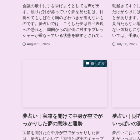
会議の最中に手を挙げようとしても声が出
朝起きてすぐ
ず、焦りだけが募っていく夢を見た朝は、目
だけがやけに
覚めてもしばらく胸のざわつきが消えないも
とがあります
のです。夢占いでは、こうした夢は自己表現
見当たらない
への恐れと、周囲からの評価に対するプレッ
ない気持ちに
シャーが重なっている状態を映すとされて...
いでは、手紙が
August 3, 2026
July 30, 2026
物・道具
夢占い｜宝箱を開けて中身が空でが
夢占い｜財
っかりした夢の意味と運勢
いっぱいの
宝箱を開けたら中身が空でがっかりした夢
夢占いにおい
は、夢占いにおいて「期待と現実のギャップ
札がいっぱい