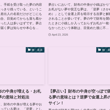
に、手紙を受け取った夢の内容
夢占いにおいて、財布の中身が小銭ばかり
はっきり残っている、というこ
お札がない夢や貧乏な夢は、「逆夢（さか
。差出人の名前だけがどこにも
め）」として金運上昇を暗示する吉夢と解
場合、目覚めてからも落ち着か
されることが多いです。夢の中で財布を開
なった人は多いはずです。夢占
たときに小銭しか入っておらずお札が一枚
届く夢は知らせや本心を...
なかったという体験は、目覚めた後に不...
April 23, 2026
物・道具
物・
布の中身が増える・お札
【夢占い】財布の中身が空っぽで
夢の意味と対処法
る夢の意味とは？逆夢で金運上昇
サイン！
て、財布の中身が増える夢やお
入っている夢は、「逆夢」とし