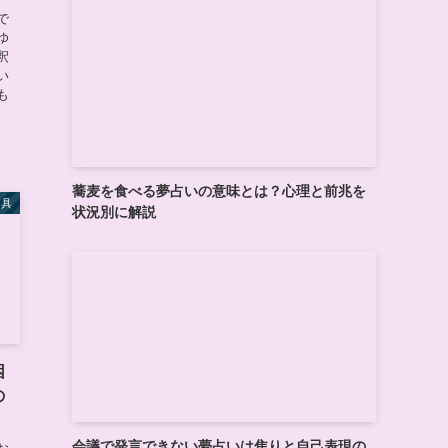
で
ゆ
釈
い
も
蕎麦を食べる夢占いの意味とは？心理と前兆を
道具
状況別に解説
困
の
会議で発言できない夢占いは焦りと自己表現の