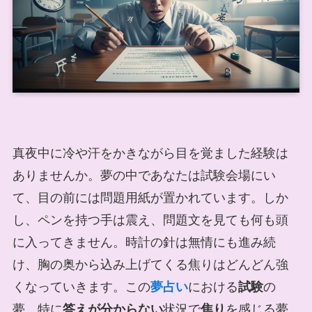
真夜中に冷や汗をかきながら目を覚ました経験は
ありませんか。夢の中であなたは試験会場にい
て、目の前には問題用紙が置かれています。しか
し、ペンを持つ手は震え、問題文を見ても何も頭
に入ってきません。時計の針は無情にも進み続
け、胸の奥から込み上げてくる焦りはどんどん強
くなっていきます。この
夢占い
における
試験
の
夢、特に
答えが分からない
状況で
焦り
を感じる夢