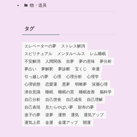
物・道具
タグ
エレベーターの夢
ストレス解消
スピリチュアル
メンタルヘルス
レム睡眠
不安解消
人間関係
吉夢
夢の意味
夢分析
夢占い
夢解釈
夢診断
宝くじ
幸運
引っ越しの夢
心理
心理分析
心理学
心理状態
恋愛運
悪夢
明晰夢
深層心理
潜在意識
睡眠
睡眠の質
睡眠改善
脳科学
自己分析
自己啓発
自己成長
自己理解
自己表現
見たらやばい夢
財布の夢
迷子の夢
逆夢
運勢
運気
運気アップ
運気上昇
金運
金運アップ
開運