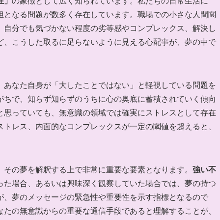
在」
の象徴として広く知られています。私たちの日常生活に
担となる問題が数多く存在しています。職場での小さな人間関
、自分でも気づかない程度の劣等感やコンプレックス、解決し
ど、こうした取るに足らないように見える心配事が、夢の中で
、あなた自身が「大したことではない」と軽視している問題を
がちで、知らず知らずのうちに心の奥底に蓄積されていく傾向
と思っていても、無意識の領域では確実にストレスとして存在
ストレス、内面的なコンプレックスが一定の閾値を超えると、
、その夢を解釈する上で非常に重要な要素となります。
強い不
った場合、あるいは興味深く観察していた場合では、夢の持つ
が、夢のメッセージの緊急性や重要性を示す指標となるので
なたの無意識からの重要な通信手段であると理解することが、