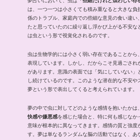
夢占いにおいて、虫は
「些細だけれど煩わしい存
は、一つ一つは小さくても積み重なると大きな負
係のトラブル、家庭内での些細な意見の食い違い
たと思っていたのに繰り返し浮かび上がる不安な
は虫という形で視覚化されるのです。
虫は生物学的には小さく弱い存在であることから
表現しています。しかし、だからこそ見過ごされ
があります。意識の表面では「気にしていない」
し続けているのです。このような潜在的な不安や
夢という形で表出してくると考えられています。
夢の中で虫に対してどのような感情を抱いたかは
快感や嫌悪感
を感じた場合と、特に何も感じなか
意味が根本的に異なってきます。感情の質と強度
す。夢は単なるランダムな脳の活動ではなく、あ