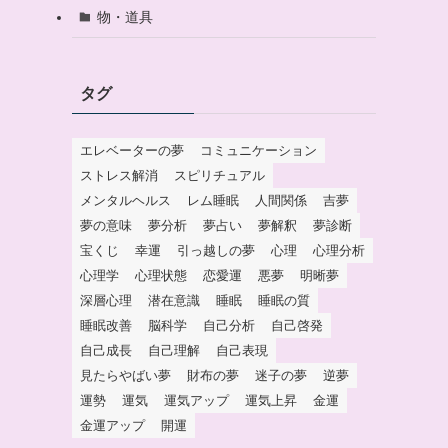
物・道具
タグ
エレベーターの夢
コミュニケーション
ストレス解消
スピリチュアル
メンタルヘルス
レム睡眠
人間関係
吉夢
夢の意味
夢分析
夢占い
夢解釈
夢診断
宝くじ
幸運
引っ越しの夢
心理
心理分析
心理学
心理状態
恋愛運
悪夢
明晰夢
深層心理
潜在意識
睡眠
睡眠の質
睡眠改善
脳科学
自己分析
自己啓発
自己成長
自己理解
自己表現
見たらやばい夢
財布の夢
迷子の夢
逆夢
運勢
運気
運気アップ
運気上昇
金運
金運アップ
開運