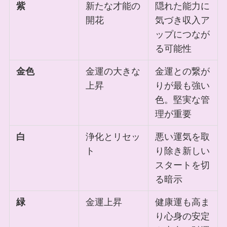
紫
新たな才能の
隠れた能力に
開花
気づき収入ア
ップにつなが
る可能性
金色
金運の大きな
金運との繋が
上昇
りが最も強い
色。堅実な管
理が重要
白
浄化とリセッ
悪い運気を取
ト
り除き新しい
スタートを切
る暗示
緑
金運上昇
健康運も高ま
り心身の安定