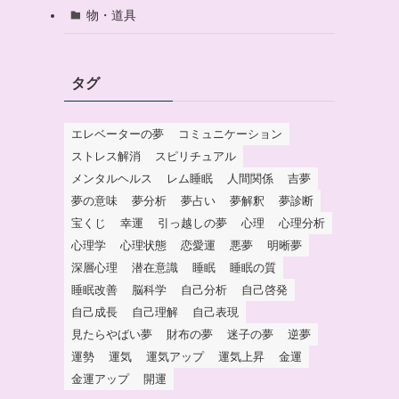
物・道具
タグ
エレベーターの夢
コミュニケーション
ストレス解消
スピリチュアル
メンタルヘルス
レム睡眠
人間関係
吉夢
夢の意味
夢分析
夢占い
夢解釈
夢診断
宝くじ
幸運
引っ越しの夢
心理
心理分析
心理学
心理状態
恋愛運
悪夢
明晰夢
深層心理
潜在意識
睡眠
睡眠の質
睡眠改善
脳科学
自己分析
自己啓発
自己成長
自己理解
自己表現
見たらやばい夢
財布の夢
迷子の夢
逆夢
運勢
運気
運気アップ
運気上昇
金運
金運アップ
開運