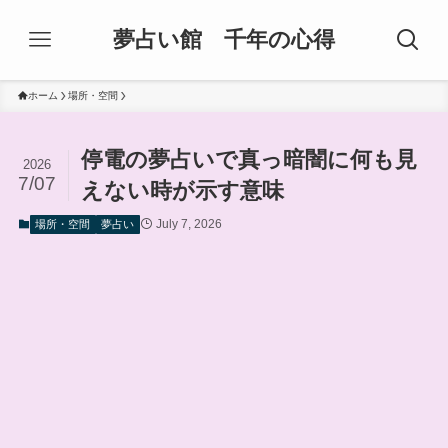
夢占い館 千年の心得
ホーム
場所・空間
停電の夢占いで真っ暗闇に何も見
2026
7/07
えない時が示す意味
July 7, 2026
場所・空間
夢占い