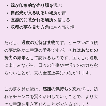
緑が印象的な売り場
を選ぶ
自然光が入る明るい場所
が吉
直感的に惹かれる場所
を信じる
収穫の夢を見た方角
にある売り場
ただし、
過度の期待は禁物
です。ピーマンの収穫
の夢は確かに幸運の予兆ですが、それは
あなたの
努力の結果
として訪れるものです。宝くじは適度
に楽しみながら、日々の仕事や生活での努力を怠
らないことが、真の金運上昇につながります。
この夢を見た後は、
感謝の気持ち
を忘れずに、訪
れるチャンスを賢く活用していくことで、より大
きな幸運を引き寄せることができるでしょう。