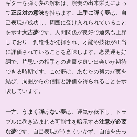
ギターを弾く夢の解釈は、演奏の出来栄えによっ
て
正反対の意味
を持ちます。
上手に弾く夢
は、自
己表現が成功し、周囲に受け入れられていること
を示す
大吉夢
です。人間関係が良好で運気も上昇
しており、創造性が発揮され、才能や技術が正当
に評価されていることを意味します。恋愛運も好
調で、片思いの相手との進展や良い出会いが期待
できる時期です。この夢は、あなたの努力が実を
結び、周囲からの信頼と評価を得られることを示
唆しています。
一方、
うまく弾けない夢
は、運気が低下し、トラ
ブルに巻き込まれる可能性を暗示する
注意が必要
な夢
です。自己表現がうまくいかず、自信を失っ