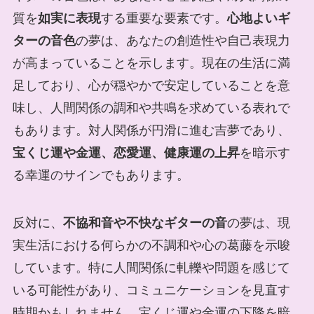
質を
如実に表現
する重要な要素です。
心地よいギ
ターの音色
の夢は、あなたの創造性や自己表現力
が高まっていることを示します。現在の生活に満
足しており、心が穏やかで安定していることを意
味し、人間関係の調和や共鳴を求めている表れで
もあります。対人関係が円滑に進む吉夢であり、
宝くじ運や金運、恋愛運、健康運の上昇
を暗示す
る幸運のサインでもあります。
反対に、
不協和音や不快なギターの音
の夢は、現
実生活における何らかの不調和や心の葛藤を示唆
しています。特に人間関係に軋轢や問題を感じて
いる可能性があり、コミュニケーションを見直す
時期かもしれません。宝くじ運や金運の下降を暗