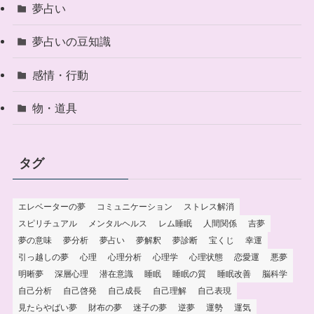
夢占い
夢占いの豆知識
感情・行動
物・道具
タグ
エレベーターの夢
コミュニケーション
ストレス解消
スピリチュアル
メンタルヘルス
レム睡眠
人間関係
吉夢
夢の意味
夢分析
夢占い
夢解釈
夢診断
宝くじ
幸運
引っ越しの夢
心理
心理分析
心理学
心理状態
恋愛運
悪夢
明晰夢
深層心理
潜在意識
睡眠
睡眠の質
睡眠改善
脳科学
自己分析
自己啓発
自己成長
自己理解
自己表現
見たらやばい夢
財布の夢
迷子の夢
逆夢
運勢
運気