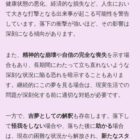
健康状態の悪化、経済的な損失など、人生におい
て大きな打撃となる出来事が起こる可能性を警告
しています。落下の衝撃が強いほど、その影響は
深刻になる傾向があります。
また、
精神的な崩壊
や
自信の完全な喪失
を示す場
合もあり、長期間にわたって立ち直れないような
深刻な状況に陥る恐れを暗示することもありま
す。継続的にこの夢を見る場合は、現実生活での
問題が深刻化する前に適切な対処が必要です。
一方で、
吉夢としての解釈
も存在します。落下し
て
怪我をしない
場合や、落ちた後に
助かる
場合
は、現在の困難な状況から解放され、
新たなスタ