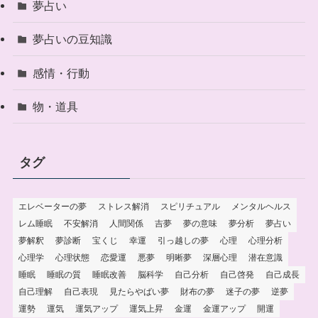
夢占い
夢占いの豆知識
感情・行動
物・道具
タグ
エレベーターの夢
ストレス解消
スピリチュアル
メンタルヘルス
レム睡眠
不安解消
人間関係
吉夢
夢の意味
夢分析
夢占い
夢解釈
夢診断
宝くじ
幸運
引っ越しの夢
心理
心理分析
心理学
心理状態
恋愛運
悪夢
明晰夢
深層心理
潜在意識
睡眠
睡眠の質
睡眠改善
脳科学
自己分析
自己啓発
自己成長
自己理解
自己表現
見たらやばい夢
財布の夢
迷子の夢
逆夢
運勢
運気
運気アップ
運気上昇
金運
金運アップ
開運