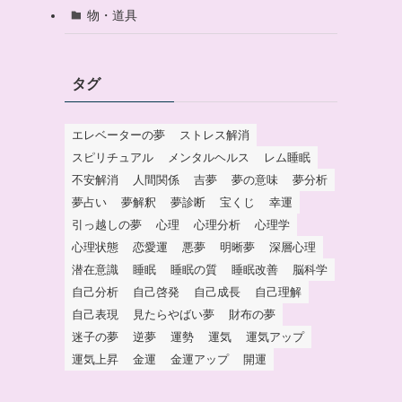
物・道具
タグ
エレベーターの夢
ストレス解消
スピリチュアル
メンタルヘルス
レム睡眠
不安解消
人間関係
吉夢
夢の意味
夢分析
夢占い
夢解釈
夢診断
宝くじ
幸運
引っ越しの夢
心理
心理分析
心理学
心理状態
恋愛運
悪夢
明晰夢
深層心理
潜在意識
睡眠
睡眠の質
睡眠改善
脳科学
自己分析
自己啓発
自己成長
自己理解
自己表現
見たらやばい夢
財布の夢
迷子の夢
逆夢
運勢
運気
運気アップ
運気上昇
金運
金運アップ
開運