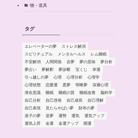
物・道具
タグ
エレベーターの夢
ストレス解消
スピリチュアル
メンタルヘルス
レム睡眠
不安解消
人間関係
吉夢
夢の意味
夢分析
夢占い
夢解釈
夢診断
宝くじ
幸運
引っ越しの夢
心理
心理分析
心理学
心理状態
恋愛運
悪夢
明晰夢
深層心理
潜在意識
睡眠
睡眠の質
睡眠改善
脳科学
自己分析
自己啓発
自己成長
自己理解
自己表現
見たらやばい夢
財布の夢
迷子の夢
逆夢
運勢
運気
運気アップ
運気上昇
金運
金運アップ
開運