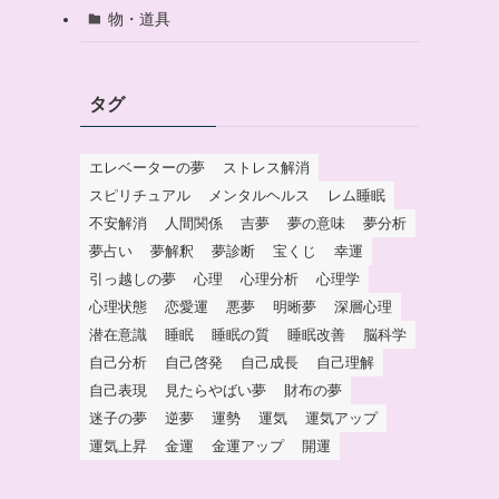
物・道具
タグ
エレベーターの夢
ストレス解消
スピリチュアル
メンタルヘルス
レム睡眠
不安解消
人間関係
吉夢
夢の意味
夢分析
夢占い
夢解釈
夢診断
宝くじ
幸運
引っ越しの夢
心理
心理分析
心理学
心理状態
恋愛運
悪夢
明晰夢
深層心理
潜在意識
睡眠
睡眠の質
睡眠改善
脳科学
自己分析
自己啓発
自己成長
自己理解
自己表現
見たらやばい夢
財布の夢
迷子の夢
逆夢
運勢
運気
運気アップ
運気上昇
金運
金運アップ
開運