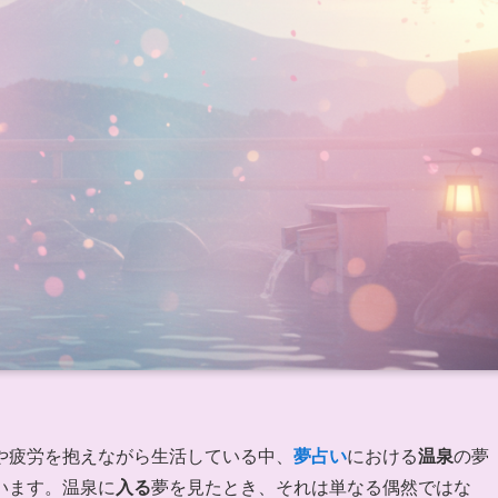
や疲労を抱えながら生活している中、
夢占い
における
温泉
の夢
います。温泉に
入る
夢を見たとき、それは単なる偶然ではな