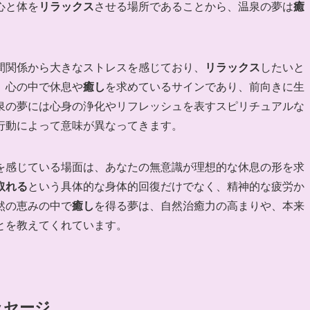
心と体を
リラックス
させる場所であることから、温泉の夢は
癒
間関係から大きなストレスを感じており、
リラックス
したいと
、心の中で休息や
癒し
を求めているサインであり、前向きに生
泉の夢には心身の浄化やリフレッシュを表すスピリチュアルな
行動によって意味が異なってきます。
を感じている場面は、あなたの無意識が理想的な休息の形を求
取れる
という具体的な身体的回復だけでなく、精神的な疲労か
然の恵みの中で
癒し
を得る夢は、自然治癒力の高まりや、本来
とを教えてくれています。
ッセージ